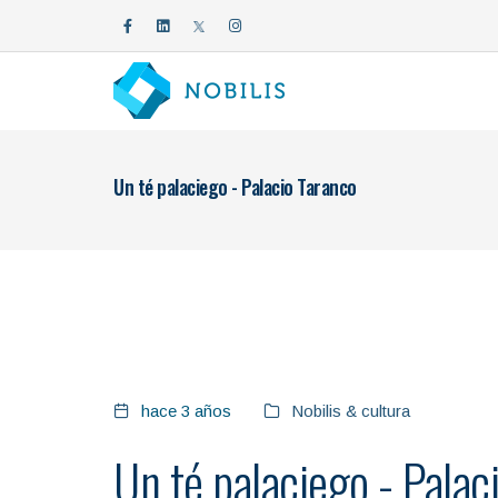
Un té palaciego - Palacio Taranco
hace 3 años
Nobilis & cultura
Un té palaciego - Palac